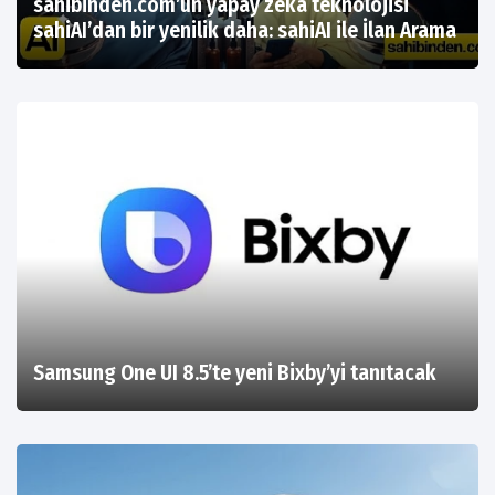
sahibinden.com’un yapay zeka teknolojisi
sahiAI’dan bir yenilik daha: sahiAI ile İlan Arama
Samsung One UI 8.5’te yeni Bixby’yi tanıtacak