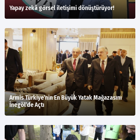
Yapay zekâ görsel iletişimi dönüştürüyor!
Armis Türkiye’nin En Büyük Yatak Mağazasını
İnegöl’de Açtı