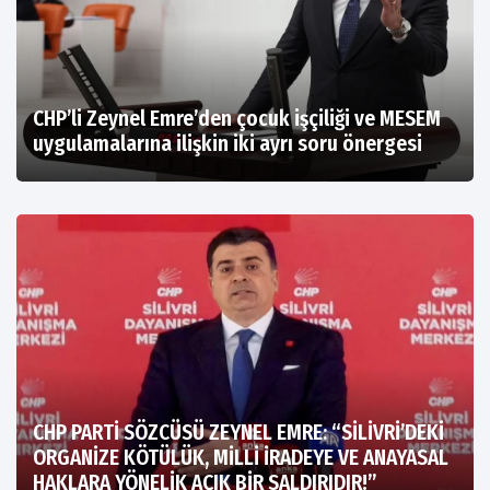
CHP’li Zeynel Emre’den çocuk işçiliği ve MESEM
uygulamalarına ilişkin iki ayrı soru önergesi
CHP PARTİ SÖZCÜSÜ ZEYNEL EMRE: “SİLİVRİ’DEKİ
ORGANİZE KÖTÜLÜK, MİLLİ İRADEYE VE ANAYASAL
HAKLARA YÖNELİK AÇIK BİR SALDIRIDIR!”