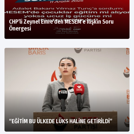
CHP’li Zeynel Emre’den MESEM’e İlişkin Soru
Önergesi
“EĞİTİM BU ÜLKEDE LÜKS HALİNE GETİRİLDİ”