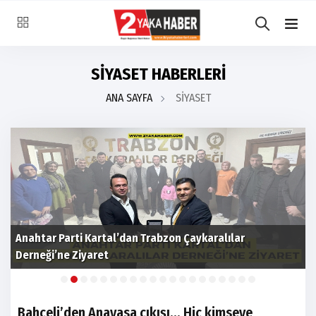
SİYASET HABERLERİ
ANA SAYFA
SİYASET
Anahtar Parti Kartal’dan Trabzon Çaykaralılar
C
Derneği’ne Ziyaret
u
Bahçeli’den Anayasa çıkışı... Hiç kimseye