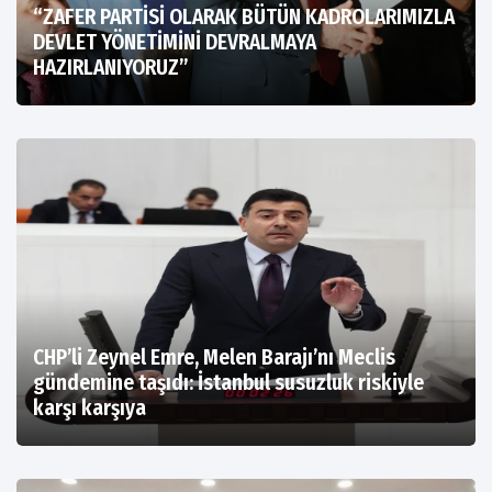
“ZAFER PARTİSİ OLARAK BÜTÜN KADROLARIMIZLA
DEVLET YÖNETİMİNİ DEVRALMAYA
HAZIRLANIYORUZ”
CHP’li Zeynel Emre, Melen Barajı’nı Meclis
gündemine taşıdı: İstanbul susuzluk riskiyle
karşı karşıya