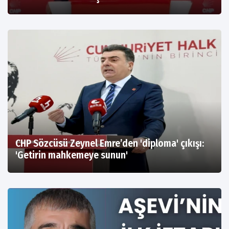
CHP Sözcüsü Zeynel Emre’den 'diploma' çıkışı:
'Getirin mahkemeye sunun'