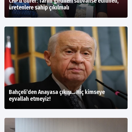
CHP’li Gürer: Tarım girdileri sübvanse edilmeli,
üretenlere sahip çıkılmalı
Bahçeli’den Anayasa çıkışı... Hiç kimseye
eyvallah etmeyiz!