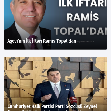
Aşevi’nin İlk İftarı Ramis Topal’dan
Cumhuriyet Halk Partisi Parti Sözcüsü Zeynel