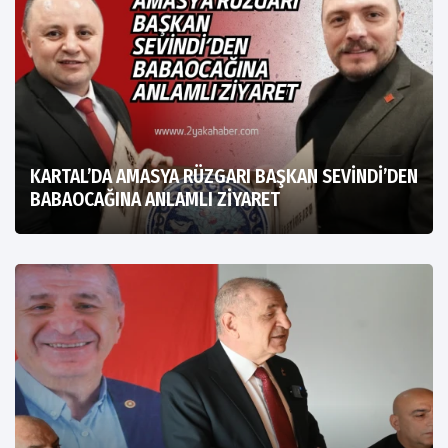
KARTAL’DA AMASYA RÜZGARI BAŞKAN SEVİNDİ’DEN
BABAOCAĞINA ANLAMLI ZİYARET