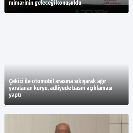
mimarinin geleceği konuşuldu
Çekici ile otomobil arasına sıkışarak ağır
yaralanan kurye, adliyede basın açıklaması
yaptı