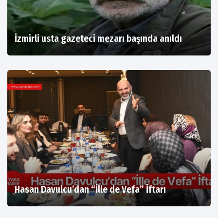
İzmirli usta gazeteci mezarı başında anıldı
Hasan Davulcu’dan “İlle de Vefa” İftarı