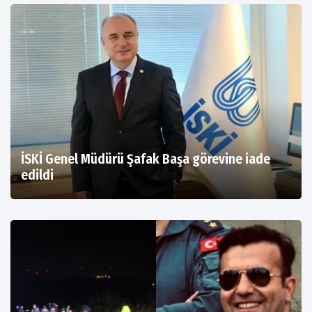
İSKİ Genel Müdürü Şafak Başa görevine iade
edildi