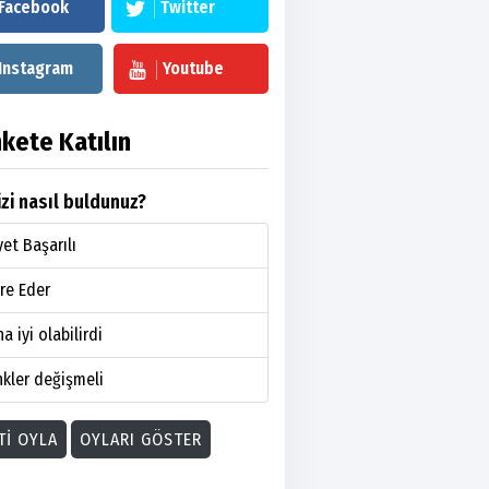
Facebook
Twitter
Instagram
Youtube
kete Katılın
zi nasıl buldunuz?
et Başarılı
re Eder
a iyi olabilirdi
kler değişmeli
TI OYLA
OYLARI GÖSTER