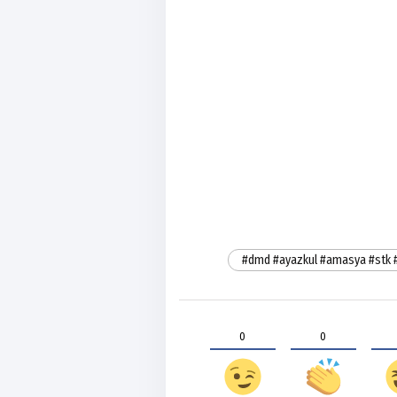
#dmd #ayazkul #amasya #stk 
0
0