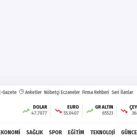
E-Gazete
Anketler
Nöbetçi Eczaneler
Firma Rehberi
Seri İlanlar
DOLAR
EURO
GR ALTIN
ÇE
47.7077
55.0407
6552.1
36
EKONOMİ
SAĞLIK
SPOR
EĞİTİM
TEKNOLOJİ
GÜNCE