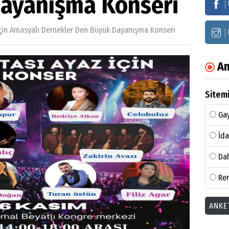
ayanışma Konseri
çin Amasyalı Dernekler Den Büyük Dayanışma Konseri
An
Sitemi
Gay
İda
Dah
Ren
ANKE