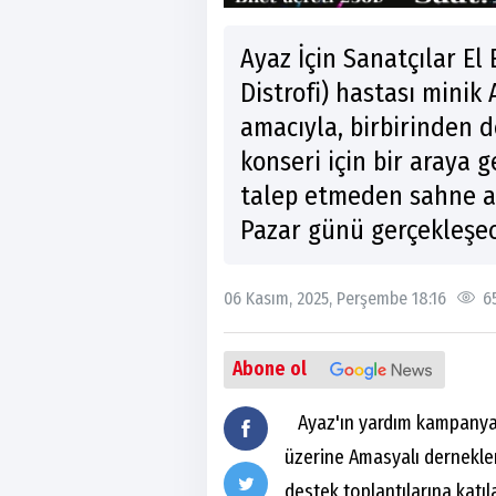
Ayaz İçin Sanatçılar E
Distrofi) hastası minik
amacıyla, birbirinden d
konseri için bir araya g
talep etmeden sahne al
Pazar günü gerçekleşec
06 Kasım, 2025, Perşembe 18:16
6
Abone ol
Ayaz'ın yardım kampanyal
üzerine Amasyalı dernekler
destek toplantılarına katı