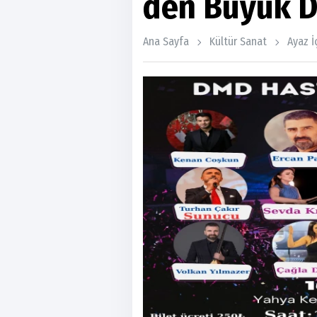
den Büyük D
Ana Sayfa
Kültür Sanat
Ayaz İ