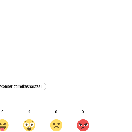
#konser #dmdkashastası
0
0
0
0