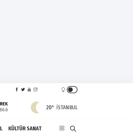
YREK
20°
İSTANBUL
86.6
L
KÜLTÜR SANAT