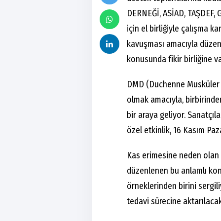
DERNEĞİ, ASİAD, TAŞDEF, G
için el birliğiyle çalışma ka
kavuşması amacıyla düzen
konusunda fikir birliğine va
DMD (Duchenne Musküler Di
olmak amacıyla, birbirinde
bir araya geliyor. Sanatçıl
özel etkinlik, 16 Kasım Pa
Kas erimesine neden olan 
düzenlenen bu anlamlı kon
örneklerinden birini sergil
tedavi sürecine aktarılacak