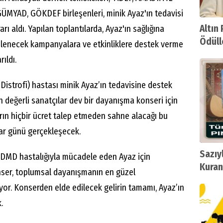
ÜMYAD, GÖKDEF birleşenleri, minik Ayaz'ın tedavisi
Altın
rarı aldı. Yapılan toplantılarda, Ayaz'ın sağlığına
Ödüll
lenecek kampanyalara ve etkinliklere destek verme
Leyla
rıldı.
strofi) hastası minik Ayaz’ın tedavisine destek
n değerli sanatçılar dev bir dayanışma konseri için
arın hiçbir ücret talep etmeden sahne alacağı bu
zar günü gerçekleşecek.
Sazıy
DMD hastalığıyla mücadele eden Ayaz için
Kuran
ser, toplumsal dayanışmanın en güzel
Okurl
iyor. Konserden elde edilecek gelirin tamamı, Ayaz’ın
.