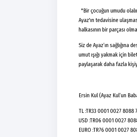
⁠"Bir çocuğun umudu olalım
Ayaz'ın tedavisine ulaşması 
halkasının bir parçası olm
Siz de Ayaz’ın sağlığına d
umut ışığı yakmak için bile
paylaşarak daha fazla kişiy
Ersin Kul (Ayaz Kul’un Ba
TL :TR33 0001 0027 8088 
USD :TR06 0001 0027 808
EURO :TR76 0001 0027 80