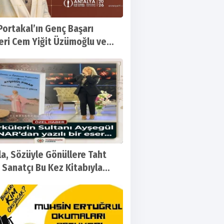
 Portakal’ın Genç Başarı
eri Cem Yiğit Üzümoğlu ve
 Smyrna Cabas’a
la, Sözüyle Gönüllere Taht
 Sanatçı Bu Kez Kitabıyla
arla Buluştu