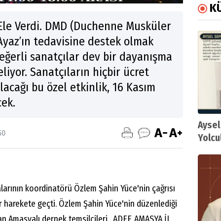
K
l Ele Verdi. DMD (Duchenne Musküler
 Ayaz’ın tedavisine destek olmak
eğerli sanatçılar dev bir dayanışma
eliyor. Sanatçıların hiçbir ücret
acağı bu özel etkinlik, 16 Kasım
ek.
Aysel
50
Yolcu
arının koordinatörü Özlem Şahin Yüce'nin çağrısı
 harekete geçti. Özlem Şahin Yüce'nin düzenlediği
lan Amasyalı dernek temsilcileri, ADEF, AMASYA İL