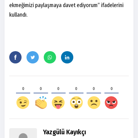
ekmeğimizi paylaşmaya davet ediyorum” ifadelerini
kullandı.
0
0
0
0
0
0
Yazgülü Kayıkçı