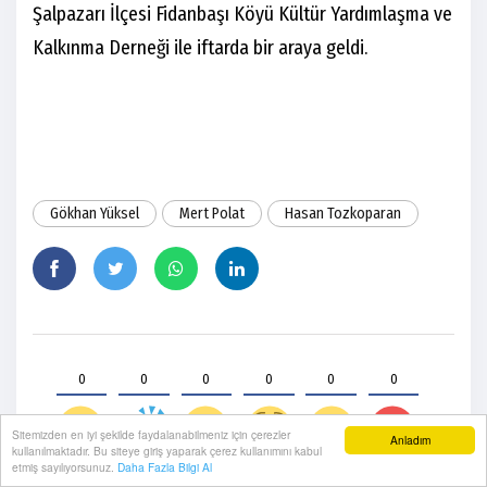
Şalpazarı İlçesi Fidanbaşı Köyü Kültür Yardımlaşma ve
Kalkınma Derneği ile iftarda bir araya geldi.
Gökhan Yüksel
Mert Polat
Hasan Tozkoparan
0
0
0
0
0
0
Sitemizden en iyi şekilde faydalanabilmeniz için çerezler
Anladım
kullanılmaktadır. Bu siteye giriş yaparak çerez kullanımını kabul
etmiş sayılıyorsunuz.
Daha Fazla Bilgi Al