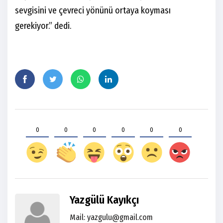
sevgisini ve çevreci yönünü ortaya koyması
gerekiyor.” dedi.
0
0
0
0
0
0
Yazgülü Kayıkçı
Mail: yazgulu@gmail.com