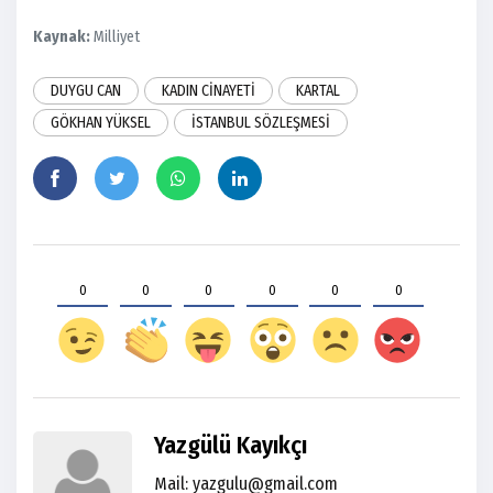
Kaynak:
Milliyet
DUYGU CAN
KADIN CİNAYETİ
KARTAL
GÖKHAN YÜKSEL
İSTANBUL SÖZLEŞMESİ
0
0
0
0
0
0
Yazgülü Kayıkçı
Mail: yazgulu@gmail.com