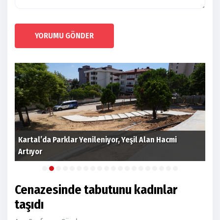
YORUMU GÖNDER
Kartal’da Parklar Yenileniyor, Yeşil Alan Hacmi
Artıyor
Kar
Cenazesinde tabutunu kadınlar
taşıdı