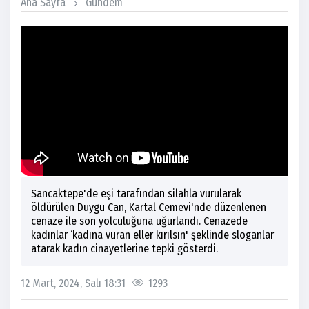
Ana Sayfa
Gündem
Sancaktepe'de eşi tarafından silahla vurularak
öldürülen Duygu Can, Kartal Cemevi'nde düzenlenen
cenaze ile son yolculuğuna uğurlandı. Cenazede
kadınlar ‘kadına vuran eller kırılsın' şeklinde sloganlar
atarak kadın cinayetlerine tepki gösterdi.
12 Mart, 2024, Salı 18:31
1293