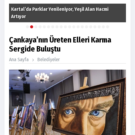
Kartal’da Parklar Yenileniyor, Yeşil Alan Hacmi
Artıyor
Kar
Çankaya’nın Üreten Elleri Karma
Sergide Buluştu
Ana Sayfa
Beledi̇yeler