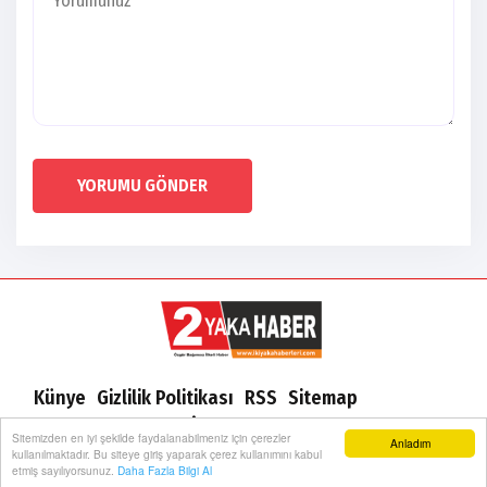
YORUMU GÖNDER
Künye
Gizlilik Politikası
RSS
Sitemap
Sitene Ekle
Arşiv
İletişim
Sitemizden en iyi şekilde faydalanabilmeniz için çerezler
Anladım
kullanılmaktadır. Bu siteye giriş yaparak çerez kullanımını kabul
etmiş sayılıyorsunuz.
Daha Fazla Bilgi Al