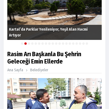
Kartal’da Parklar Yenileniyor, Yeşil Alan Hacmi
Artıyor
Kar
Rasim Arı Başkanla Bu Şehrin
Geleceği Emin Ellerde
Ana Sayfa
Beledi̇yeler