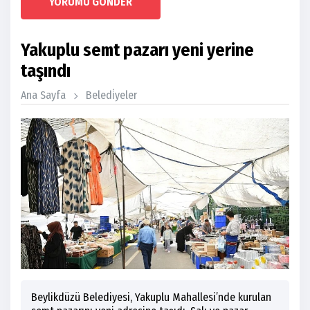
YORUMU GÖNDER
Yakuplu semt pazarı yeni yerine
taşındı
Ana Sayfa
Beledi̇yeler
Beylikdüzü Belediyesi, Yakuplu Mahallesi’nde kurulan