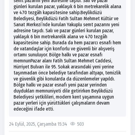
semt pazarını yeni adresine taşıdı. Salı ve pazar
günleri kurulan pazar, yaklaşık 6 bin metrekarelik alana
ve 470 tezgâh kapasitesine sahip.Beylikdüzü
Belediyesi, Beylikdüzü Fatih Sultan Mehmet Kültür ve
Sanat Merkezi’nde kurulan Yakuplu semt pazarını yeni
adresine taşıdı. Salı ve pazar günleri kurulan pazar,
yaklaşık 6 bin metrekarelik alana ve 470 tezgâh
kapasitesine sahip. Burada da hem pazarcı esnafı hem
de vatandaşlar için konforlu ve güvenli bir alışveriş
ortamı sunuluyor. Bölge halkı ve pazar esnafı
memnunPazar alanı Fatih Sultan Mehmet Caddesi,
Hürriyet Bulvarı ile 95. Sokak arasındaki yeni yerine
taşınmadan önce belediye tarafından altyapı, temizlik
ve güvenlik gibi konularda da düzenlemeler yapıldı.
Bölge halkı ve pazar esnafı yeni pazar yerinden
duydukları memnuniyeti dile getirirken Beylikdüzü
Belediyesi yetkilileri, modern kent yaşamına uygun
pazar yerleri için yürüttükleri çalışmaların devam
edeceğini ifade etti.
24 Eylül, 2025, Çarşamba 15:34
503