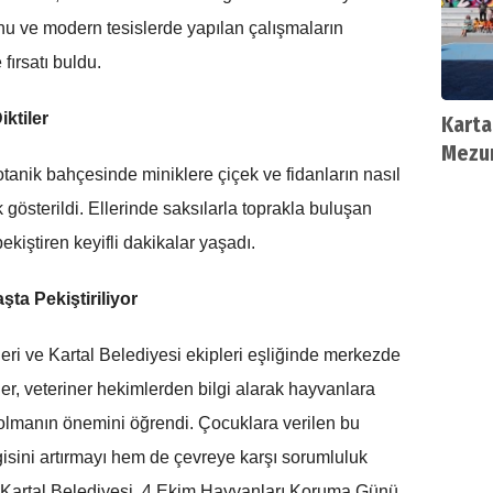
nu ve modern tesislerde yapılan çalışmaların
ırsatı buldu.
ktiler
Karta
Mezun
tanik bahçesinde miniklere çiçek ve fidanların nasıl
 gösterildi. Ellerinde saksılarla toprakla buluşan
ekiştiren keyifli dakikalar yaşadı.
ta Pekiştiriliyor
eri ve Kartal Belediyesi ekipleri eşliğinde merkezde
er, veteriner hekimlerden bilgi alarak hayvanlara
r olmanın önemini öğrendi. Çocuklara verilen bu
sini artırmayı hem de çevreye karşı sorumluluk
. Kartal Belediyesi, 4 Ekim Hayvanları Koruma Günü