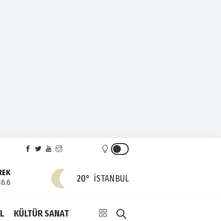
REK
20°
İSTANBUL
6.6
L
KÜLTÜR SANAT