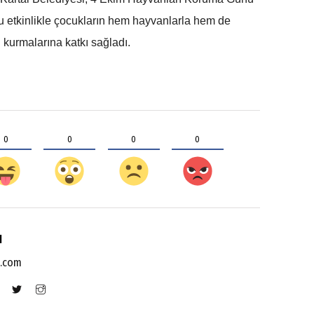
etkinlikle çocukların hem hayvanlarla hem de
 kurmalarına katkı sağladı.
0
0
0
0
ı
l.com