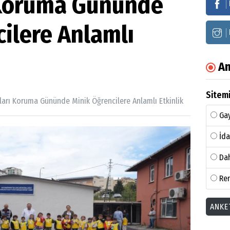
 Koruma Gününde
ilere Anlamlı
An
Sitemi
ları Koruma Gününde Minik Öğrencilere Anlamlı Etkinlik
Gay
İda
Dah
Ren
ANKE