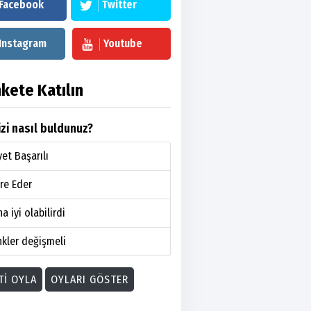
Facebook
Twitter
Instagram
Youtube
kete Katılın
zi nasıl buldunuz?
et Başarılı
re Eder
a iyi olabilirdi
kler değişmeli
TI OYLA
OYLARI GÖSTER