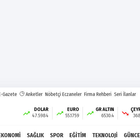
E-Gazete
Anketler
Nöbetçi Eczaneler
Firma Rehberi
Seri İlanlar
DOLAR
EURO
GR ALTIN
ÇEY
47.5984
55.1759
6530.4
368
EKONOMİ
SAĞLIK
SPOR
EĞİTİM
TEKNOLOJİ
GÜNCE