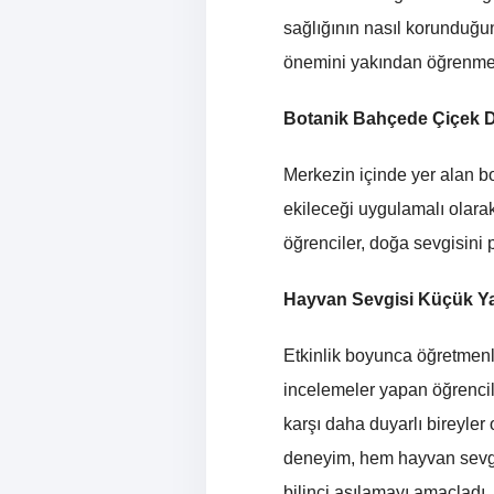
sağlığının nasıl korunduğu
önemini yakından öğrenme f
Botanik Bahçede Çiçek Di
Merkezin içinde yer alan bo
ekileceği uygulamalı olarak
öğrenciler, doğa sevgisini p
Hayvan Sevgisi Küçük Yaş
Etkinlik boyunca öğretmenl
incelemeler yapan öğrencil
karşı daha duyarlı bireyle
deneyim, hem hayvan sevgi
bilinci aşılamayı amaçladı