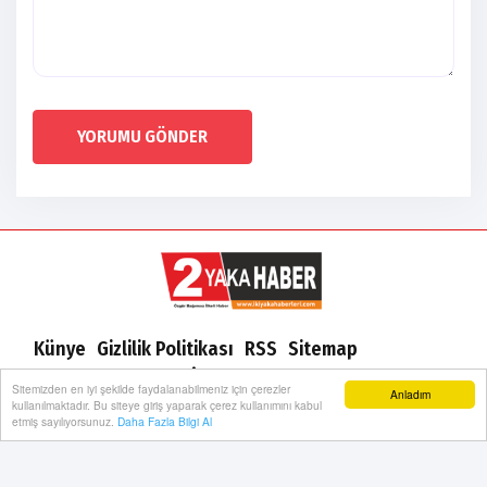
YORUMU GÖNDER
Künye
Gizlilik Politikası
RSS
Sitemap
Sitene Ekle
Arşiv
İletişim
Sitemizden en iyi şekilde faydalanabilmeniz için çerezler
Anladım
kullanılmaktadır. Bu siteye giriş yaparak çerez kullanımını kabul
etmiş sayılıyorsunuz.
Daha Fazla Bilgi Al
2 Yaka Haber | Yazılım:
Onemsoft