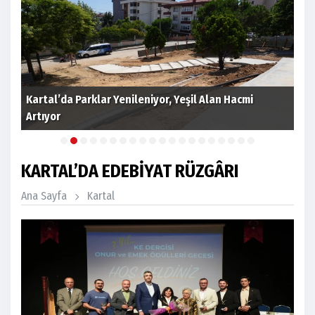
Kartal’da Parklar Yenileniyor, Yeşil Alan Hacmi
Artıyor
Kar
KARTAL’DA EDEBİYAT RÜZGÂRI
Ana Sayfa
Kartal