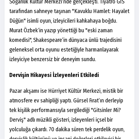
Soğanlık Kültür Merkezi’nde gerçekleşti. Tiyatro GİS
tarafından sahneye taşınan "Kavuklu Hamlet: Hayalet
Düğün" isimli oyun, izleyicileri kahkahaya boğdu.
Murat Özbek’in yazıp yönettiği bu "eski zaman
komedisi", Shakespeare’in dünyaca ünlü trajedisini
geleneksel orta oyunu estetiğiyle harmanlayarak
izleyiciye benzersiz bir deneyim sundu.
Dervişin Hikayesi İzleyenleri Etkiledi
Pazar akşamı ise Hürriyet Kültür Merkezi, mistik bir
atmosfere ev sahipliği yaptı. Gürsel Fırat’ın derleyip
tek kişilik performansıyla sergilediği "Gitsinler Mi?
Derviş" adlı müzikli gösteri, izleyenleri içsel bir
yolculuğa çıkardı. 70 dakika süren tek perdelik oyun,
dervişlik kültürünü ve insani değerleri etkileyici bir