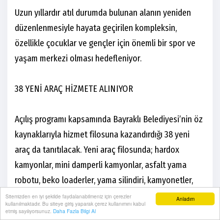
Uzun yıllardır atıl durumda bulunan alanın yeniden
düzenlenmesiyle hayata geçirilen kompleksin,
özellikle çocuklar ve gençler için önemli bir spor ve
yaşam merkezi olması hedefleniyor.
38 YENİ ARAÇ HİZMETE ALINIYOR
Açılış programı kapsamında Bayraklı Belediyesi’nin öz
kaynaklarıyla hizmet filosuna kazandırdığı 38 yeni
araç da tanıtılacak. Yeni araç filosunda; hardox
kamyonlar, mini damperli kamyonlar, asfalt yama
robotu, beko loaderler, yama silindiri, kamyonetler,
hafif ticari araçlar ve mini beko loader yer alıyor.
Sitemizden en iyi şekilde faydalanabilmeniz için çerezler
Anladım
kullanılmaktadır. Bu siteye giriş yaparak çerez kullanımını kabul
etmiş sayılıyorsunuz.
Daha Fazla Bilgi Al