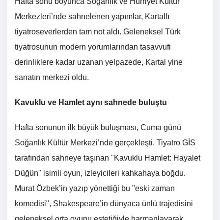
Hafta sonu boyunca Soğanlık ve Hürriyet Kültür
Merkezleri’nde sahnelenen yapımlar, Kartallı
tiyatroseverlerden tam not aldı. Geleneksel Türk
tiyatrosunun modern yorumlarından tasavvufi
derinliklere kadar uzanan yelpazede, Kartal yine
sanatın merkezi oldu.
Kavuklu ve Hamlet aynı sahnede buluştu
Hafta sonunun ilk büyük buluşması, Cuma günü
Soğanlık Kültür Merkezi’nde gerçekleşti. Tiyatro GİS
tarafından sahneye taşınan "Kavuklu Hamlet: Hayalet
Düğün" isimli oyun, izleyicileri kahkahaya boğdu.
Murat Özbek’in yazıp yönettiği bu "eski zaman
komedisi", Shakespeare’in dünyaca ünlü trajedisini
geleneksel orta oyunu estetiğiyle harmanlayarak