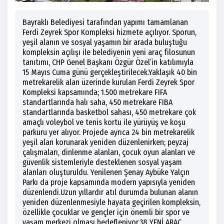
Bayraklı Belediyesi tarafından yapımı tamamlanan
Ferdi Zeyrek Spor Kompleksi hizmete açılıyor. Sporun,
yeşil alanın ve sosyal yaşamın bir arada buluştuğu
kompleksin açılışı ile belediyenin yeni araç filosunun
tanıtımı, CHP Genel Başkanı Özgür Özel’in katılımıyla
15 Mayıs Cuma günü gerçekleştirilecek.Yaklaşık 40 bin
metrekarelik alan üzerinde kurulan Ferdi Zeyrek Spor
Kompleksi kapsamında; 1.500 metrekare FIFA
standartlarında halı saha, 450 metrekare FIBA
standartlarında basketbol sahası, 450 metrekare çok
amaçlı voleybol ve tenis kortu ile yürüyüş ve koşu
parkuru yer alıyor. Projede ayrıca 24 bin metrekarelik
yeşil alan korunarak yeniden düzenlenirken; peyzaj
çalışmaları, dinlenme alanları, çocuk oyun alanları ve
güvenlik sistemleriyle desteklenen sosyal yaşam
alanları oluşturuldu. Yenilenen Şenay Aybüke Yalçın
Parkı da proje kapsamında modern yapısıyla yeniden
düzenlendi.Uzun yıllardır atıl durumda bulunan alanın
yeniden düzenlenmesiyle hayata geçirilen kompleksin,
özellikle çocuklar ve gençler için önemli bir spor ve
yaşam merkezi olması hedefleniyor.38 YENİ ARAÇ