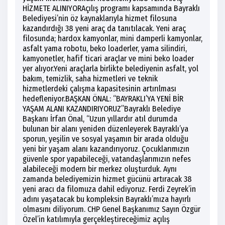
HİZMETE ALINIYORAçılış programı kapsamında Bayraklı
Belediyesi’nin öz kaynaklarıyla hizmet filosuna
kazandırdığı 38 yeni araç da tanıtılacak. Yeni araç
filosunda; hardox kamyonlar, mini damperli kamyonlar,
asfalt yama robotu, beko loaderler, yama silindiri,
kamyonetler, hafif ticari araçlar ve mini beko loader
yer alıyor.Yeni araçlarla birlikte belediyenin asfalt, yol
bakım, temizlik, saha hizmetleri ve teknik
hizmetlerdeki çalışma kapasitesinin artırılması
hedefleniyor.BAŞKAN ÖNAL: “BAYRAKLI’YA YENİ BİR
YAŞAM ALANI KAZANDIRIYORUZ”Bayraklı Belediye
Başkanı İrfan Önal, “Uzun yıllardır atıl durumda
bulunan bir alanı yeniden düzenleyerek Bayraklı’ya
sporun, yeşilin ve sosyal yaşamın bir arada olduğu
yeni bir yaşam alanı kazandırıyoruz. Çocuklarımızın
güvenle spor yapabileceği, vatandaşlarımızın nefes
alabileceği modern bir merkez oluşturduk. Aynı
zamanda belediyemizin hizmet gücünü artıracak 38
yeni aracı da filomuza dahil ediyoruz. Ferdi Zeyrek’in
adını yaşatacak bu kompleksin Bayraklı’mıza hayırlı
olmasını diliyorum. CHP Genel Başkanımız Sayın Özgür
Özel’in katılımıyla gerçekleştireceğimiz açılış