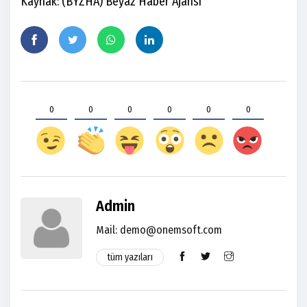
Kaynak: (BYZHA) Beyaz Haber Ajansı
0
0
0
0
0
0
Admin
Mail: demo@onemsoft.com
tüm yazıları