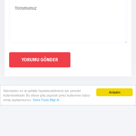
YORUMU GÖNDER
Sitemizden en iyi şekilde faydalanabilmeniz için çerezler
Anladım
kullanılmaktadır. Bu siteye giriş yaparak çerez kullanımını kabul
etmiş sayılıyorsunuz.
Daha Fazla Bilgi Al
Künye
Gizlilik Politikası
RSS
Sitemap
Sitene Ekle
Arşiv
İletişim